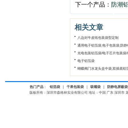
下一个产品：
防潮铝
相关文章
八边封牛皮纸包装袋型定制
通用电子铝箔袋,电子包装袋,防静
光电包装铝箔袋/电子芯片包装袋
电子铝箔袋
蝴蝶阀门水龙头盒中袋,双插底铝
热门产品
：
铝箔袋
|
干果包装袋
|
吸嘴袋
|
防静电屏蔽袋
版板所有：深圳市森格林实业有限公司
地址：中国 广东 深圳市 