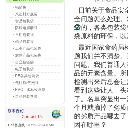
铝箔袋
日前关于食品安
八边封方底袋
全问题怎么处理。
食品包装袋
袋
的，各类包装袋
防静电屏蔽袋
袋原料的环保，以
日用包装袋
药品包装袋
最近国家食药局
工业产品包装袋
题我们并不清楚。
农副产品包装袋
自立拉链袋
问题。我们普通人
电子包装袋
品的元素含量。所
PE各类包装袋
检测出来后总会让
气柱袋/气泡袋
看到这些让人一头
PVC、水标收缩膜
自动包装卷膜
了。名单突显出一
个月就摘掉了劣质
的劣质产品哪去了
因在哪里？
销售直线：
0755-2894 8740