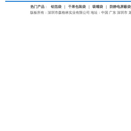
热门产品
：
铝箔袋
|
干果包装袋
|
吸嘴袋
|
防静电屏蔽袋
版板所有：深圳市森格林实业有限公司
地址：中国 广东 深圳市 